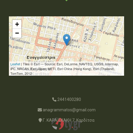
+
−
Leaflet
| Tiles © Esri — Source: Esri, DeLorme, NAVTEQ, USGS, Intermap,
iPC, NRCAN, Esri Japan, METI, Esri China (Hong Kong), Esri (Thailand),
TomTom, 2012
2441400280
anagrammatos@gmail.com
Γ. ΚΑΡΑΪΣΚΑΚΗ 7, Καρδίτσα